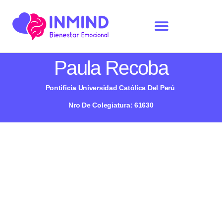
Paula Recoba
Pontificia Universidad Católica Del Perú
Nro De Colegiatura: 61630