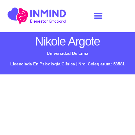
Nikole Argote
Universidad De Lima
Licenciada En Psicología Clínica | Nro. Colegiatura: 53581