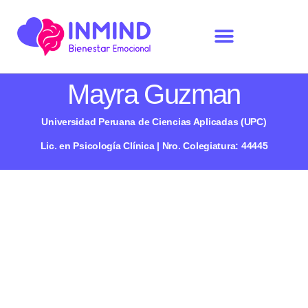
Mayra Guzman
Universidad Peruana de Ciencias Aplicadas (UPC)
Lic. en Psicología Clínica | Nro. Colegiatura: 44445