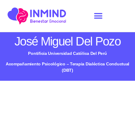
José Miguel Del Pozo
Pontificia Universidad Católica Del Perú
Acompañamiento Psicológico – Terapia Dialéctica Conductual
(DBT)