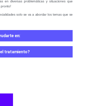
 en diversas problemáticas y situaciones que
 pronto!
ecialidades solo se va a abordar los temas que se
yudarte en:
el tratamiento?​
con Denisse la verdad es que me ha ido mu