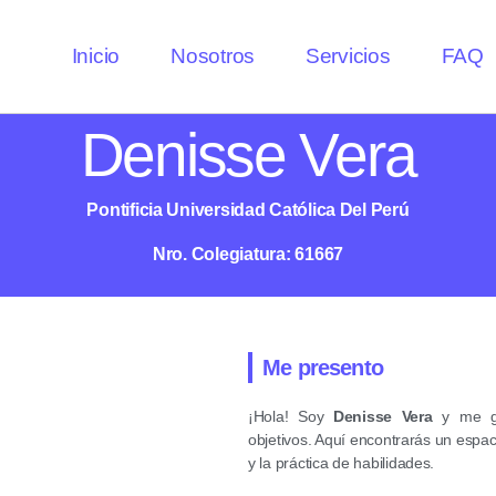
Inicio
Nosotros
Servicios
FAQ
Denisse Vera
Pontificia Universidad Católica Del Perú
Nro. Colegiatura: 61667
Me presento
¡Hola! Soy
Denisse Vera
y me gu
objetivos. Aquí encontrarás un espa
y la práctica de habilidades.